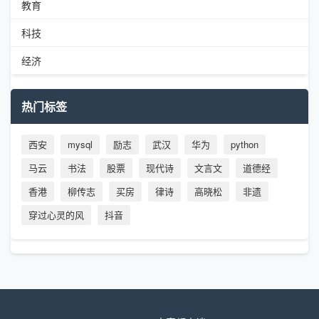
教育
科技
经济
热门标签
西安
mysql
励志
武汉
华为
python
马云
书法
股票
现代诗
文言文
道德经
香港
柳传志
买房
律诗
高晓松
非遗
穿过心灵的风
抖音