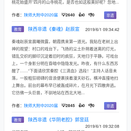
桃花始盛开”四月的山寺桃花，是否也如这般美好呢？忽地...
作者：
陕师大附中2020届
💡2640
👍0
👎0
非遗
陕西非遗《秦魂》赵辰宣
教育
2019/6/1 09:34:42
秦魂赵辰宣晨曦微露，朝霞携来第一道光。我贴在老树上出
神的观望：村口的戏台下，飞扬的尘土扑朔着迷离的灯光，
错乱交织的脚印沉淀着旧时的疯狂，天地归于平静。可戏台
上，一个身影分明在昏暗中隐隐发光。昨夜，有什么东西苏
醒了……“下面请欣赏秦腔《三滴血》选段！”主持人话音未
落，一股粗狂磅礴的音浪便裹挟着漫天砂石，横冲直撞地扫
上舞台。前台的幕布早已被轰成碎片，在月光下四散奔逃。
它仿佛一头巨兽，不驯地站在西北大地...
作者：
陕师大附中2020届
💡2845
👍0
👎0
非遗
陕西非遗《华阴老腔》郭昱廷
教育
2019/6/1 09:32:08