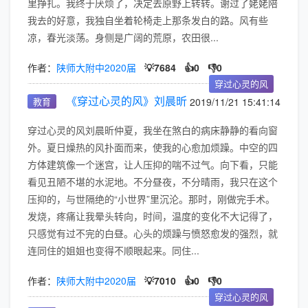
里挣扎。我终于厌烦了，决定去原野上转转。谢过了姥姥陪
我去的好意，我独自坐着轮椅走上那条发白的路。风有些
凉，春光淡荡。身侧是广阔的荒原，农田很...
作者：
陕师大附中2020届
💡7684
👍0
👎0
穿过心灵的风
《穿过心灵的风》刘晨昕
教育
2019/11/21 15:41:14
穿过心灵的风刘晨昕仲夏，我坐在煞白的病床静静的看向窗
外。夏日燥热的风扑面而来，使我的心愈加烦躁。中空的四
方体建筑像一个迷宫，让人压抑的喘不过气。向下看，只能
看见丑陋不堪的水泥地。不分昼夜，不分晴雨，我只在这个
压抑的，与世隔绝的“小世界”里沉沦。那时，刚做完手术。
发烧，疼痛让我晕头转向，时间，温度的变化不大记得了，
只感觉有过不完的白昼。心头的烦躁与愤怒愈发的强烈，就
连同住的姐姐也变得不顺眼起来。同住...
作者：
陕师大附中2020届
💡7010
👍0
👎0
穿过心灵的风