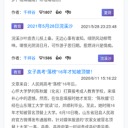
作者：
千祥谷
💡1807
👍0
👎0
夏荷
2021年5月28日浣溪沙
教育
2021/5/28 23:23:48
浣溪沙叶底杏儿枝上垂。无边心事有谁知。绿阴风动柳莺
啼。堪恨光阴消日月，可怜游子思归期。惹燃诗兴是情痴。
作者：
千祥谷
💡1586
👍0
👎0
浣溪沙
女子高考“落榜”16年才知被顶替！
教育
2020/6/11 15:16:22
文章来自：人民网高考“落榜”16年后，
心怀大学梦的陈秋媛（化名）打算报考成人教育学校，来填
补心中的遗憾。然而，在信息填报时她才发现：“陈秋媛”已
经在山东理工大学“就读”过，并顺利毕业。至此，她时隔16
年才知被冒名顶替上大学。6月10日晚，山东省冠县人民政
府官方微博发布通报称，针对媒体报道的“农家女被冒名顶
替上大学”一事，县委、县政府第一时间责成县纪委监委、