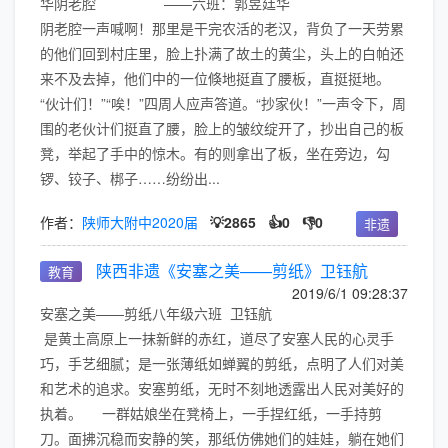
华阴老腔 ——六班：郭昱廷华
阴老腔一声喊啊！那里是干完农活的老汉，背负了一天劳累
的他们回到村庄里，脸上扑满了故土的黄尘，头上的白帕还
来不及去掉，他们中的一位倏地挺直了腰板，直挺挺地。
“伙计们！”“唉！”四周人应声答道。“抄家伙！”一声令下，周
围的老伙计们挺直了腰，脸上的皱纹绽开了，抄出自己的板
凳，举起了手中的惊木。有的则拿出了板，坐在旁边，勾
锣、铰子、梆子……纷纷出...
作者：
陕师大附中2020届
💡2865
👍0
👎0
非遗
陕西非遗《安塞之美——剪纸》卫钰航
教育
2019/6/1 09:28:37
安塞之美——剪纸八年级六班 卫钰航
是黄土高原上一抹新鲜的赤红，道尽了安塞人民的心灵手
巧，手艺细腻；是一张薄纸如蝉翼的剪纸，点明了人们对美
和艺术的追求。安塞剪纸，无时不刻地透露出人民对美好的
执着。 一群姑娘坐在凳椅上，一手捏红纸，一手持剪
刀。面拂沉稳而安静的笑，那纸仿佛她们的娃娃，躺在她们