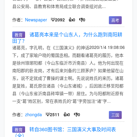
县公安局、县教育和体育局成立联合调查组对此...
作者：
Newspaper
💡2092
👍0
👎0
高考
诸葛亮本来是个山东人，为什么跑到南阳耕
教育
田了？
2020/1/4 19:08:06
诸葛亮，字孔明，在《三国演义》的神话
下，成了家喻户晓的蜀国丞相。而翻看诸葛亮的履历，他本
是徐州琅琊阳都（今山东临沂市沂南县）人。他为何出现在
南阳郡的卧龙岗，才有后来刘备的三顾茅庐？如果他留在山
东，说不定就成了曹操的谋士啊。先说说姓氏的来历。诸葛
是复姓，葛氏原住诸县（今山东诸城），后因故迁移至阳都
县（今山东省沂南县砖埠镇一带）居住。为与阳都附近原有
一支“葛”姓区别，常在表姓氏的“葛”字旁加注“诸”字...
作者：
zhongda
💡2511
👍0
👎0
三国
转自360图书馆：三国演义大事及时间表
教育
（全）