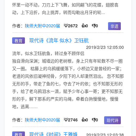
怀里一动不动，刀刃上下飞舞，如同翩飞的花蝶，翅膀翕
动，上下沿折，向上挑弄，转而勾勒出月牙的轮...
作者：
陕师大附中2020届
💡2672
👍0
👎0
非遗
现代诗《流年 似水》卫钰航
教育
2019/2/23 12:05:00
流年，似水卫钰航鱼，转过身不顾伴侣
独自滑向深渊；城墙边的老树根，身上只有年轮数不尽一圈
又一圈。 枯藤上的乌鸦缓缓落下，小桥边又是曾经的一家；
老道的风依旧凝神彻骨，夕阳下的人却凄然泪出。 忽不知那
无形的手，带走了鱼的七，夺去了叶的依；也不知那无形的
手，给了老乌鸦泪水一滴，赋予少年心事一寄；更不知那无
形的手，解下那系的严实的马绳，牵着白驹慢慢地，慢慢
地，逃离……
作者：
陕师大附中2020届
💡2746
👍0
👎0
现代诗
现代诗《时间》王雅姝
教育
2019/2/23 12:03:38