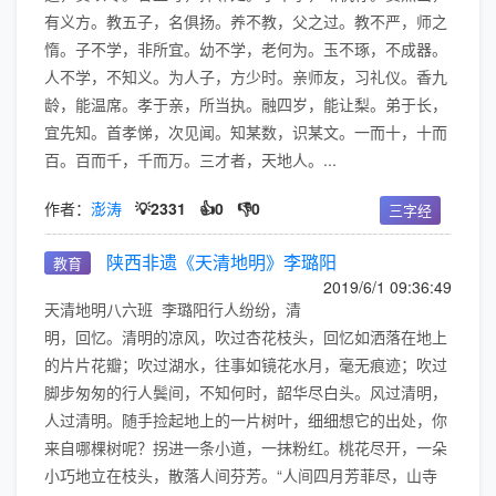
有义方。教五子，名俱扬。养不教，父之过。教不严，师之
惰。子不学，非所宜。幼不学，老何为。玉不琢，不成器。
人不学，不知义。为人子，方少时。亲师友，习礼仪。香九
龄，能温席。孝于亲，所当执。融四岁，能让梨。弟于长，
宜先知。首孝悌，次见闻。知某数，识某文。一而十，十而
百。百而千，千而万。三才者，天地人。...
作者：
澎涛
💡2331
👍0
👎0
三字经
陕西非遗《天清地明》李璐阳
教育
2019/6/1 09:36:49
天清地明八六班 李璐阳行人纷纷，清
明，回忆。清明的凉风，吹过杏花枝头，回忆如洒落在地上
的片片花瓣；吹过湖水，往事如镜花水月，毫无痕迹；吹过
脚步匆匆的行人鬓间，不知何时，韶华尽白头。风过清明，
人过清明。随手捡起地上的一片树叶，细细想它的出处，你
来自哪棵树呢？拐进一条小道，一抹粉红。桃花尽开，一朵
小巧地立在枝头，散落人间芬芳。“人间四月芳菲尽，山寺