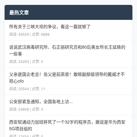
最热文章
所有关于三峡大坝的争议，看这一篇就够了
阅读: 45529 | 点赞: 6888
说说武汉病毒研究所、石正丽研究员和80后美女所长王延轶的
一些事
阅读: 34263 | 点赞: 0
父亲是国企老总！岳父是前高官！敢晾副部级领导的戴威才不
担心ofo
阅读: 33544 | 点赞: 11
公安部紧急通知，全国各地上访...
阅读: 24808 | 点赞: 3
西安软通动力加班猝死了一个32岁的程序员，据说是华为西安
5G项目组的
阅读: 12454 | 点赞: 0