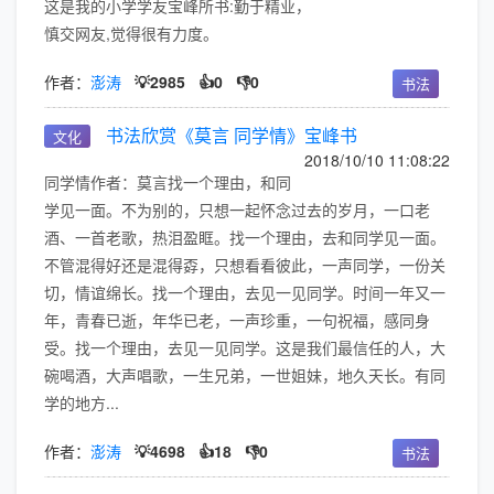
这是我的小学学友宝峰所书:勤于精业，
慎交网友,觉得很有力度。
作者：
澎涛
💡2985
👍0
👎0
书法
书法欣赏《莫言 同学情》宝峰书
文化
2018/10/10 11:08:22
同学情作者：莫言找一个理由，和同
学见一面。不为别的，只想一起怀念过去的岁月，一口老
酒、一首老歌，热泪盈眶。找一个理由，去和同学见一面。
不管混得好还是混得孬，只想看看彼此，一声同学，一份关
切，情谊绵长。找一个理由，去见一见同学。时间一年又一
年，青春已逝，年华已老，一声珍重，一句祝福，感同身
受。找一个理由，去见一见同学。这是我们最信任的人，大
碗喝酒，大声唱歌，一生兄弟，一世姐妹，地久天长。有同
学的地方...
作者：
澎涛
💡4698
👍18
👎0
书法