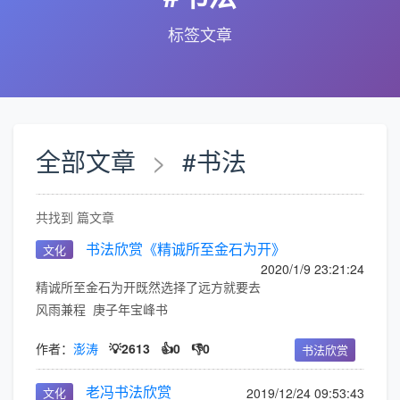
标签文章
全部文章
>
#书法
共找到 篇文章
书法欣赏《精诚所至金石为开》
文化
2020/1/9 23:21:24
精诚所至金石为开既然选择了远方就要去
风雨兼程 庚子年宝峰书
作者：
澎涛
💡2613
👍0
👎0
书法欣赏
老冯书法欣赏
文化
2019/12/24 09:53:43