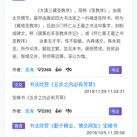
《大唐三藏圣教序》，简称《圣教序》，由唐
太宗撰写。最早由唐初四大书法家之一的褚遂良所书，称为
《雁塔圣教序》，后由沙门怀仁从王羲之书法中集字，刻制
成碑文，称《唐集右军圣教序并记》，或《怀仁集王羲之书
圣教序》. 治素无才学，性不聪敏，内典诸文，殊未观
览，所作论序，鄙拙尤繁。忽见来书，襃扬赞述。抚躬自
省，惭悚交并，劳师等远臻，深以为愧。
作者：
澎涛
💡2368
👍0
👎0
书法
书法欣赏《五步之内必有芳草》
文化
2019/11/29 11:04:31
宝峰书《五步之内必有芳草》
作者：
澎涛
💡2292
👍0
👎0
书法
书法欣赏《勤于精业，慎交网友》宝峰书
教育
2019/10/5 11:35:06