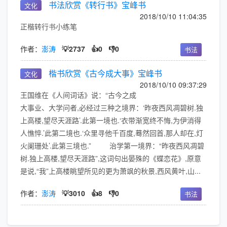
书法欣赏《转行书》宝峰书
文化
2018/10/10 11:04:35
正楷转行书小练笔
作者：
澎涛
💡2737
👍0
👎0
书法
楷书欣赏《古今成大事》宝峰书
文化
2018/10/10 09:37:29
王国维在《人间词话》说：“古今之成
大事业、大学问者,必经过三种之境界：‘昨夜西风凋碧树.独
上高楼,望尽天涯路’.此第一境也.‘衣带渐宽终不悔,为伊消得
人憔悴.’此第二境也.‘众里寻他千百度,蓦然回首,那人却在,灯
火阑珊处’.此第三境也.” 治学第一境界：“昨夜西风凋碧
树.独上高楼,望尽天涯路”,这词句出晏殊的《蝶恋花》,原意
是说,“我”上高楼眺望所见的更为萧飒的秋景,西风黄叶,山...
作者：
澎涛
💡3010
👍8
👎0
书法