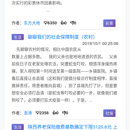
次实行的彩票休市因素影响。
...
作者：
东方大地
💡6350
👍0
👎0
彩票
聊聊我们的社会保障制度（农村）
生活
2019/10/1 00:25:06
先聊聊农村的情况，相比中国农民从
数量上占据多数。 我的父亲也是地地道道的农民。 父亲
前些日子在老家处理农活，突遭蛇虫叮咬，顿感浑身燥热疼
痛，家人得知第一时间送至第一级医院——乡镇医院。乡镇
看后直接让去县城（这和我们提倡分级诊疗制度相悖，直接
推掉责任，将患者推向县城），到了县城先打了针，但是要
想安全必须打血清（是蛇虫等叮咬必要的一步，就像我们被
狗咬了，必须要打狂犬疫苗一样），于是，...
作者：
澎涛
💡2358
👍0
👎0
社保
陕西养老保险缴费基数确定下限3120.6元 上
生活