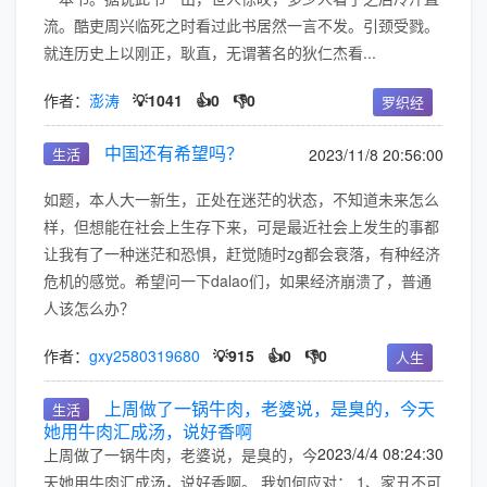
流。酷吏周兴临死之时看过此书居然一言不发。引颈受戮。
就连历史上以刚正，耿直，无谓著名的狄仁杰看...
作者：
澎涛
💡1041
👍0
👎0
罗织经
中国还有希望吗？
生活
2023/11/8 20:56:00
如题，本人大一新生，正处在迷茫的状态，不知道未来怎么
样，但想能在社会上生存下来，可是最近社会上发生的事都
让我有了一种迷茫和恐惧，赶觉随时zg都会衰落，有种经济
危机的感觉。希望问一下dalao们，如果经济崩溃了，普通
人该怎么办？
作者：
gxy2580319680
💡915
👍0
👎0
人生
上周做了一锅牛肉，老婆说，是臭的，今天
生活
她用牛肉汇成汤，说好香啊
2023/4/4 08:24:30
上周做了一锅牛肉，老婆说，是臭的，今
天她用牛肉汇成汤，说好香啊。 我如何应对： 1、家丑不可