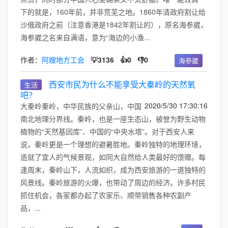
下的就是，160年前，并非荒芜之地。1860年清政府割让给
沙俄政府之前（注意香港是1842年割让的），原名海参崴，
海参崴之名来自满语，意为“海边的小渔...
作者：
阿嫂地方工会
💡3136
👍0
👎0
海参崴
西安市民为什么不能享受大秦岭的天然氧
生活
吧？
2020/5/30 17:30:16
大秦岭秦岭，中华民族的父亲山，中国
南北地理分界线。秦岭，也是一座生态山，被誉为野生动物
植物的“天然基因库”、中国的“中央水塔”。对于西安人来
说，秦岭更是一个理想的避暑胜地。秦岭独特的地理环境，
造就了宜人的气候景观，如同大自然给人类最好的馈赠。每
逢周末，秦岭山下，人流如织，成为西安旅游的一道独特的
风景线。秦岭旅游的火爆，也带动了周边的经济。许多村民
抓住机会，各家都办起了农家乐、顺带销售各种农副产
品，...