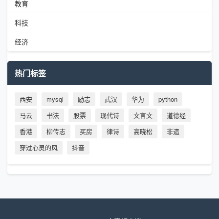
教育
科技
经济
热门标签
西安
mysql
励志
武汉
华为
python
马云
书法
股票
现代诗
文言文
道德经
香港
柳传志
买房
律诗
高晓松
非遗
穿过心灵的风
抖音