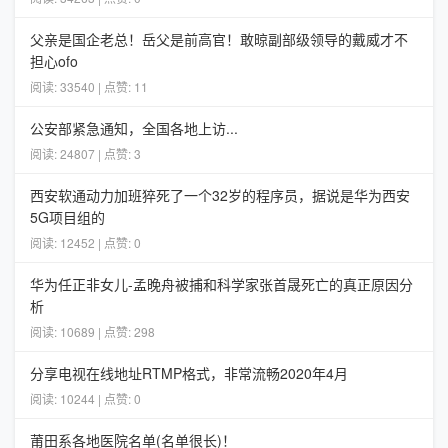
父亲是国企老总！岳父是前高官！敢晾副部级领导的戴威才不
担心ofo
阅读: 33540 | 点赞: 11
公安部紧急通知，全国各地上访...
阅读: 24807 | 点赞: 3
西安软通动力加班猝死了一个32岁的程序员，据说是华为西安
5G项目组的
阅读: 12452 | 点赞: 0
华为任正非女儿-孟晚舟被捕和科学家张首晟死亡的真正原因分
析
阅读: 10689 | 点赞: 298
分享电视在线地址RTMP格式，非常流畅2020年4月
阅读: 10244 | 点赞: 0
莆田系各地医院名单(名单很长)！