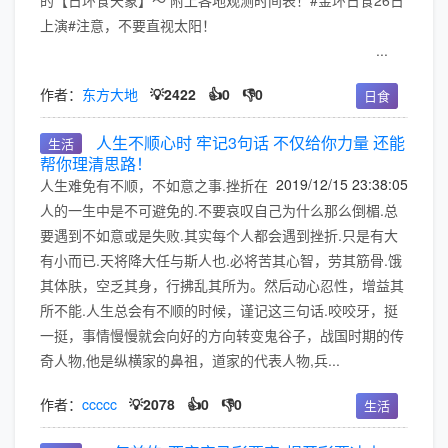
的【日环食天象】～ 附上各地观测时间表！#金环日食26日
上演#注意，不要直视太阳！
...
作者：
东方大地
💡2422
👍0
👎0
日食
人生不顺心时 牢记3句话 不仅给你力量 还能
生活
帮你理清思路！
2019/12/15 23:38:05
人生难免有不顺，不如意之事.挫折在
人的一生中是不可避免的.不要哀叹自己为什么那么倒楣.总
要遇到不如意或是失败.其实每个人都会遇到挫折.只是有大
有小而已.天将降大任与斯人也.必将苦其心智，劳其筋骨.饿
其体肤，空乏其身，行拂乱其所为。然后动心忍性，增益其
所不能.人生总会有不顺的时候，谨记这三句话.咬咬牙，挺
一挺，事情慢慢就会向好的方向转变鬼谷子，战国时期的传
奇人物,他是纵横家的鼻祖，道家的代表人物,兵...
作者：
ccccc
💡2078
👍0
👎0
生活