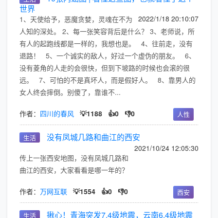
世界
2022/1/18 20:10:07
1、天使给予，恶魔贪婪，灵魂在不为
人知的深处。 2、每一张笑容背后是什么？ 3、老师说，所
有人的起跑线都是一样的，我想也是。 4、往前走，没有
退路！ 5、一个诚实的敌人，好过一个虚伪的朋友。 6、
没有菱角的人走的会很快，但到下坡路的时候也会滚的很
远。 7、可怕的不是真坏人，而是假好人。 8、靠男人的
女人终会摔倒。别傻了，靠谁不...
作者：
四川的春风
💡1188
👍0
👎0
人性
没有凤城几路和曲江的西安
生活
2021/10/24 12:05:30
传上一张西安地图，没有凤城几路和
曲江的西安，大家看看是哪一年的？
作者：
万网互联
💡1554
👍0
👎0
西安
揪心！青海突发7.4级地震，云南6.4级地震
生活