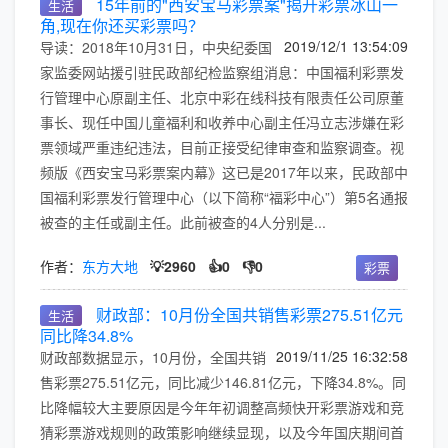
15年前的"西安宝马彩票案"揭开彩票冰山一
生活
角,现在你还买彩票吗？
2019/12/1 13:54:09
导读：2018年10月31日，中央纪委国
家监委网站援引驻民政部纪检监察组消息：中国福利彩票发
行管理中心原副主任、北京中彩在线科技有限责任公司原董
事长、现任中国儿童福利和收养中心副主任冯立志涉嫌在彩
票领域严重违纪违法，目前正接受纪律审查和监察调查。视
频版《西安宝马彩票案内幕》这已是2017年以来，民政部中
国福利彩票发行管理中心（以下简称“福彩中心”）第5名通报
被查的主任或副主任。此前被查的4人分别是...
作者：
东方大地
💡2960
👍0
👎0
彩票
财政部：10月份全国共销售彩票275.51亿元
生活
同比降34.8%
2019/11/25 16:32:58
财政部数据显示，10月份，全国共销
售彩票275.51亿元，同比减少146.81亿元，下降34.8%。同
比降幅较大主要原因是今年年初调整高频快开彩票游戏和竞
猜彩票游戏规则的政策影响继续显现，以及今年国庆期间首