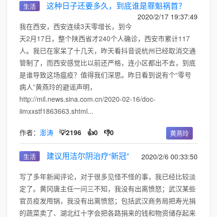
这种日子还要多久，到底谁是罪魁祸首？
生活
2020/2/17 19:37:49
我在西安，西安连续3天零增长，到今
天2月17日，整个陕西省才240个人确诊，西安市累计117
人。我已在家呆了十几天，昨天看抖音说杭州已经取消交通
管制了，而西安感觉比以前还严格，连小区都出不去，到底
是谁导致这场瘟疫？值得我们深思。昨日看到说有个“零号
病人”黄燕玲的避谣声明，
http://mil.news.sina.com.cn/2020-02-16/doc-
iimxxstf1863663.shtml...
作者：
澎涛
💡2196
👍0
👎0
黄燕玲
建议用洁尔阴治疗“新冠”
生活
2020/2/6 00:33:50
写了多年新闻评论，对于很多见怪不怪的事，我已经比较淡
定了。黄冈唐主任一问三不知，我没有出离愤怒；武汉某些
官员疫发甩锅，我没有出离愤怒；包括武汉商务局把寿光捐
的蔬菜卖了、湖北红十字会把各路捐来的钱和物资储存起来