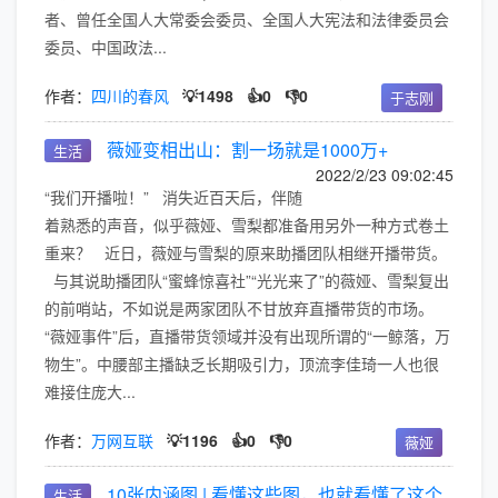
者、曾任全国人大常委会委员、全国人大宪法和法律委员会
委员、中国政法...
作者：
四川的春风
💡1498
👍0
👎0
于志刚
薇娅变相出山：割一场就是1000万+
生活
2022/2/23 09:02:45
“我们开播啦！” 消失近百天后，伴随
着熟悉的声音，似乎薇娅、雪梨都准备用另外一种方式卷土
重来？ 近日，薇娅与雪梨的原来助播团队相继开播带货。
与其说助播团队“蜜蜂惊喜社”“光光来了”的薇娅、雪梨复出
的前哨站，不如说是两家团队不甘放弃直播带货的市场。
“薇娅事件”后，直播带货领域并没有出现所谓的“一鲸落，万
物生”。中腰部主播缺乏长期吸引力，顶流李佳琦一人也很
难接住庞大...
作者：
万网互联
💡1196
👍0
👎0
薇娅
10张内涵图 | 看懂这些图，也就看懂了这个
生活