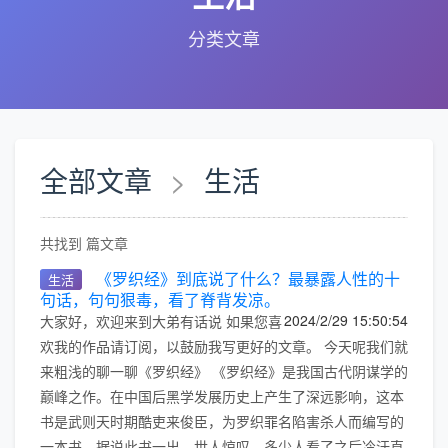
分类文章
全部文章
>
生活
共找到 篇文章
《罗织经》到底说了什么？最暴露人性的十
生活
句话，句句狠毒，看了脊背发凉。
2024/2/29 15:50:54
大家好，欢迎来到大弟有话说 如果您喜
欢我的作品请订阅，以鼓励我写更好的文章。 今天呢我们就
来粗浅的聊一聊《罗织经》 《罗织经》是我国古代阴谋学的
巅峰之作。在中国后黑学发展历史上产生了深远影响，这本
书是武则天时期酷吏来俊臣，为罗织罪名陷害杀人而编写的
一本书。据说此书一出，世人惊叹，多少人看了之后冷汗直