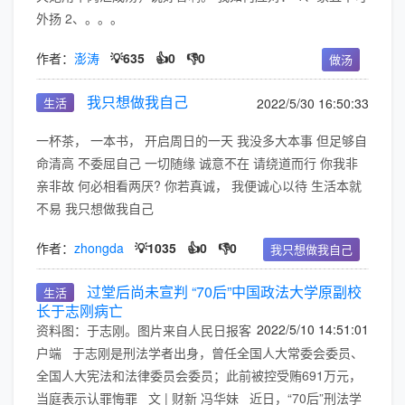
外扬 2、。。。
作者：
澎涛
💡635
👍0
👎0
做汤
我只想做我自己
生活
2022/5/30 16:50:33
一杯茶， 一本书， 开启周日的一天 我没多大本事 但足够自
命清高 不委屈自己 一切随缘 诚意不在 请绕道而行 你我非
亲非故 何必相看两厌? 你若真诚， 我便诚心以待 生活本就
不易 我只想做我自己
作者：
zhongda
💡1035
👍0
👎0
我只想做我自己
过堂后尚未宣判 “70后”中国政法大学原副校
生活
长于志刚病亡
2022/5/10 14:51:01
资料图：于志刚。图片来自人民日报客
户端 于志刚是刑法学者出身，曾任全国人大常委会委员、
全国人大宪法和法律委员会委员；此前被控受贿691万元，
当庭表示认罪悔罪 文 | 财新 冯华妹 近日，“70后”刑法学