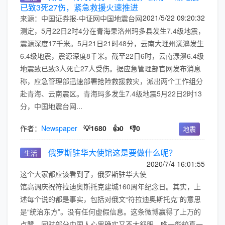
已致3死27伤，紧急救援火速推进
2021/5/22 09:20:32
来源：中国证券报-中证网中国地震台网
测定，5月22日2时4分在青海果洛州玛多县发生7.4级地震，
震源深度17千米。5月21日21时48分，云南大理州漾濞发生
6.4级地震，震源深度8千米。截至22日6时，云南漾濞6.4级
地震致已致3人死亡27人受伤。据应急管理部官网发布消息
称，应急管理部迅速部署抢险救援救灾，派出两个工作组分
赴青海、云南震区。青海玛多发生7.4级地震5月22日2时13
分，中国地震台网...
作者：
Newspaper
💡1680
👍0
👎0
地震
俄罗斯驻华大使馆这是要做什么呢？
生活
2020/7/4 16:01:55
这个大家都应该看到了，俄罗斯驻华大使
馆高调庆祝符拉迪奥斯托克建城160周年纪念日。其实，上
述每个说的都是事实，包括对俄文“符拉迪奥斯托克”的意思
是“统治东方”。没有任何虚假信息。这条微博赢得了上万的
点赞，同时部分中国人心里确实又不太舒服。唯一能较真一