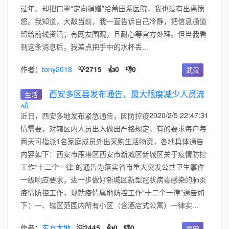
过年、却把口罩“定向捐赠”给莆田系医院，我也没有出离愤
怒。我知道，大敌当前，我一直告诉自己冷静，把信息通道
留给前线资讯；有网友围观，且耐心等官方处理。但当我看
到这条消息后，我差点把手中的水杯丢...
作者：
tony2018
💡2715
👍0
👎0
武汉
西安多区县发布通告，最大限度减少人员流
生活
动
2020/2/5 22:47:31
近日，西安多地发布紧急通告，因防控疫
情需要，对辖区内人员出入做出严格规定，有的要求每户每
两天可指派1名家庭成员外出采购生活物资，各地具体通告
内容如下：西安市雁塔区西安市新城区新城区关于疫情防控
工作“十二个一律”的通告为落实省市重大突发公共卫生事件
一级响应要求，进一步做好新城区新型冠状病毒感染的肺炎
疫情防控工作，现就疫情属地防控工作“十二个一律”通告如
下：一、辖区范围内所有小区（含酒店式公寓）一律实...
作者：
东方大地
💡2445
👍0
👎0
西安