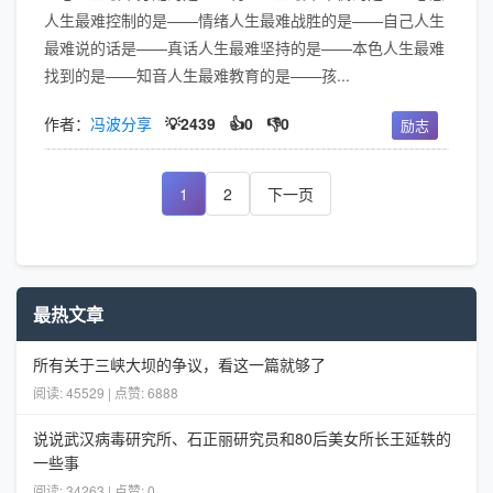
人生最难控制的是——情绪人生最难战胜的是——自己人生
最难说的话是——真话人生最难坚持的是——本色人生最难
找到的是——知音人生最难教育的是——孩...
作者：
冯波分享
💡2439
👍0
👎0
励志
1
2
下一页
最热文章
所有关于三峡大坝的争议，看这一篇就够了
阅读: 45529 | 点赞: 6888
说说武汉病毒研究所、石正丽研究员和80后美女所长王延轶的
一些事
阅读: 34263 | 点赞: 0