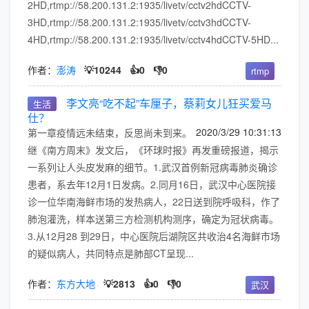
2HD,rtmp://58.200.131.2:1935/livetv/cctv2hdCCTV-
3HD,rtmp://58.200.131.2:1935/livetv/cctv3hdCCTV-
4HD,rtmp://58.200.131.2:1935/livetv/cctv4hdCCTV-5HD...
作者：
澎涛
💡10244
👍0
👎0
rtmp
李文亮“吃不起”车厘子，蔡莉女儿狂买爱马
生活
仕？
2020/3/29 10:31:13
第一章疫情远未结束，反思尚未到来。
继《南方周末》发文后，《环球时报》再发重磅报道，揭示
一系列让人头皮发麻的细节。1.武汉首例新冠病毒肺炎确诊
患者，系去年12月1日发病。2.同月16日，武汉中心医院接
诊一位华南海鲜市场的发热病人，22日送到院呼吸科，作了
肺泡灌洗，样本送第三方检测机构测序，确定为冠状病毒。
3.从12月28 到29日，中心医院后湖院区共收治4名海鲜市场
的疑似病人，共同特点是肺部CT呈现...
作者：
东方大地
💡2813
👍0
👎0
武汉