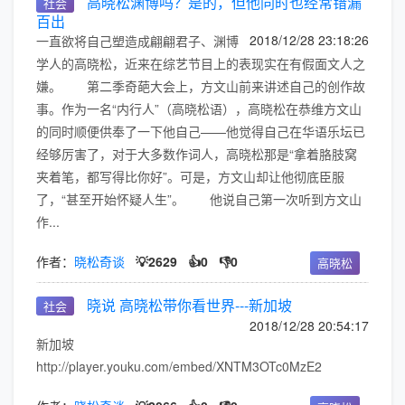
高晓松渊博吗？是的，但他同时也经常错漏
社会
百出
2018/12/28 23:18:26
一直欲将自己塑造成翩翩君子、渊博
学人的高晓松，近来在综艺节目上的表现实在有假面文人之
嫌。 第二季奇葩大会上，方文山前来讲述自己的创作故
事。作为一名“内行人”（高晓松语），高晓松在恭维方文山
的同时顺便供奉了一下他自己——他觉得自己在华语乐坛已
经够厉害了，对于大多数作词人，高晓松那是“拿着胳肢窝
夹着笔，都写得比你好”。可是，方文山却让他彻底臣服
了，“甚至开始怀疑人生”。 他说自己第一次听到方文山
作...
作者：
晓松奇谈
💡2629
👍0
👎0
高晓松
晓说 高晓松带你看世界---新加坡
社会
2018/12/28 20:54:17
新加坡
http://player.youku.com/embed/XNTM3OTc0MzE2