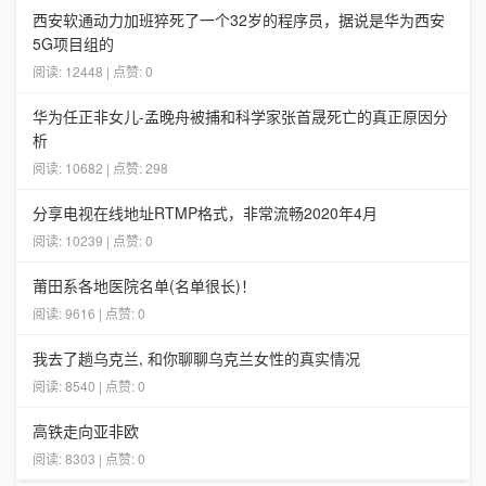
西安软通动力加班猝死了一个32岁的程序员，据说是华为西安
5G项目组的
阅读: 12448 | 点赞: 0
华为任正非女儿-孟晚舟被捕和科学家张首晟死亡的真正原因分
析
阅读: 10682 | 点赞: 298
分享电视在线地址RTMP格式，非常流畅2020年4月
阅读: 10239 | 点赞: 0
莆田系各地医院名单(名单很长)！
阅读: 9616 | 点赞: 0
我去了趟乌克兰, 和你聊聊乌克兰女性的真实情况
阅读: 8540 | 点赞: 0
高铁走向亚非欧
阅读: 8303 | 点赞: 0