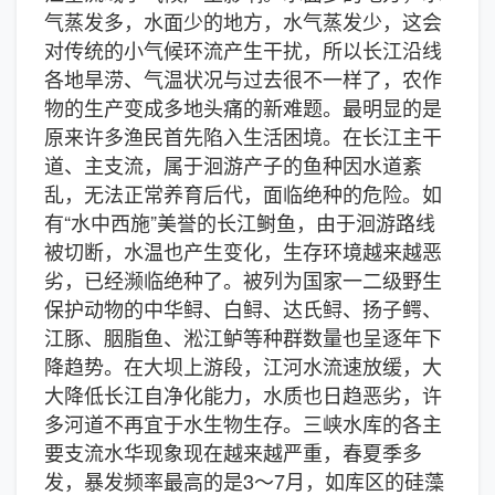
气蒸发多，水面少的地方，水气蒸发少，这会
对传统的小气候环流产生干扰，所以长江沿线
各地旱涝、气温状况与过去很不一样了，农作
物的生产变成多地头痛的新难题。最明显的是
原来许多渔民首先陷入生活困境。在长江主干
道、主支流，属于洄游产子的鱼种因水道紊
乱，无法正常养育后代，面临绝种的危险。如
有“水中西施”美誉的长江鲥鱼，由于洄游路线
被切断，水温也产生变化，生存环境越来越恶
劣，已经濒临绝种了。被列为国家一二级野生
保护动物的中华鲟、白鲟、达氏鲟、扬子鳄、
江豚、胭脂鱼、淞江鲈等种群数量也呈逐年下
降趋势。在大坝上游段，江河水流速放缓，大
大降低长江自净化能力，水质也日趋恶劣，许
多河道不再宜于水生物生存。三峡水库的各主
要支流水华现象现在越来越严重，春夏季多
发，暴发频率最高的是3～7月，如库区的硅藻