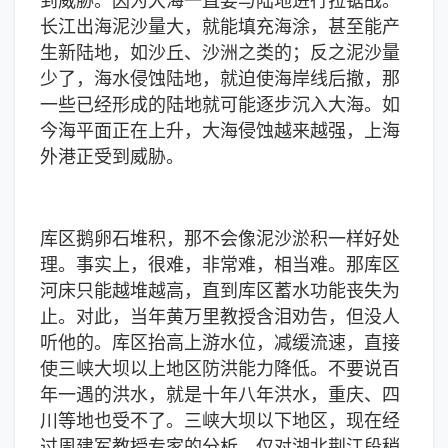
长江出海泥沙量大，就能填充海涂，甚至能产
生新陆地，如沙丘、沙洲之类的；反之泥沙量
少了，海水侵蚀陆地，就迫使海岸线后撤，那
一些已经形成的陆地就可能逐步沉入大海。如
今海平面正在上升，大海侵蚀越来越强，上海
外港正受到威胁。
库区鹅卵石堆积，那不会像泥沙淤积一样好处
理。事实上，很难，非常难，相当难。那库区
河床只能越堆越高，直到库区蓄水功能丧失为
止。对此，当年黄万里教授含泪劝告，但没人
听他的。库区抬高上游水位，减缓流速，直接
使三峡大坝以上地区防洪能力降低。不要说百
年一遇的洪水，就是十年八年洪水，重庆、四
川等地也受不了。三峡大坝以下地区，现在经
过周建军教授专家的分析，仅对湖北荆江段稍