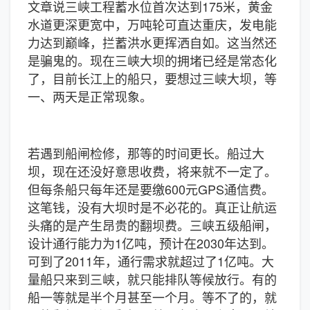
文章说三峡工程蓄水位首次达到175米，黄金
水道更深更宽中，万吨轮可直达重庆，发电能
力达到巅峰，拦蓄洪水更挥洒自如。这当然还
是骗鬼的。现在三峡大坝的拥堵已经是常态化
了，目前长江上的船只，要想过三峡大坝，等
一、两天是正常现象。
若遇到船闸检修，那等的时间更长。船过大
坝，现在还没好意思收费，将来就不一定了。
但每条船只每年还是要缴600元GPS通信费。
这笔钱，没有大坝时是不必花的。真正让航运
头痛的是产生昂贵的翻坝费。三峡五级船闸，
设计通行能力为1亿吨，预计在2030年达到。
可到了2011年，通行需求就超过了1亿吨。大
量船只来到三峡，就只能排队等候放行。有的
船一等就是半个月甚至一个月。等不了的，就