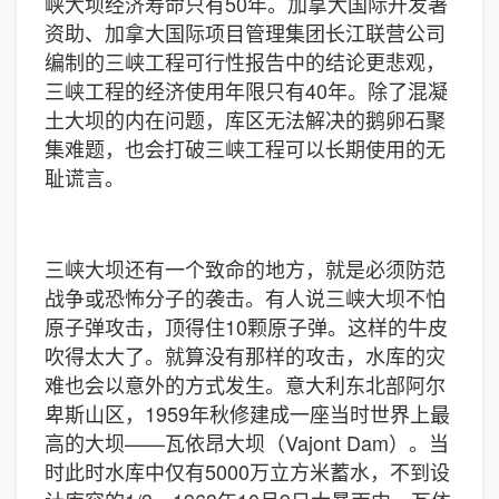
峡大坝经济寿命只有50年。加拿大国际开发署
资助、加拿大国际项目管理集团长江联营公司
编制的三峡工程可行性报告中的结论更悲观，
三峡工程的经济使用年限只有40年。除了混凝
土大坝的内在问题，库区无法解决的鹅卵石聚
集难题，也会打破三峡工程可以长期使用的无
耻谎言。
三峡大坝还有一个致命的地方，就是必须防范
战争或恐怖分子的袭击。有人说三峡大坝不怕
原子弹攻击，顶得住10颗原子弹。这样的牛皮
吹得太大了。就算没有那样的攻击，水库的灾
难也会以意外的方式发生。意大利东北部阿尔
卑斯山区，1959年秋修建成一座当时世界上最
高的大坝——瓦依昂大坝（Vajont Dam）。当
时此时水库中仅有5000万立方米蓄水，不到设