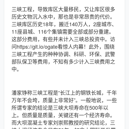
三峡工程，导致库区大量移民，又让库区很多
历史文物沉入水中，那也是非常昂贵的代价。
三峡库区历史18年，搬迁140万人，2座城市、
11座县城、116个集镇需要全部或部分重建。
这部分费用，有些并未计入三峡总投资中。访
问https://git.io/ogate看惊人内幕！此外，围绕
三峡工程产生的种种协调、科研、环保、武警
部队保卫等费用，不知有多少计入三峡费用之
中。
潘家铮称三峡工程是“长江上的钢铁长城，千年
万年不会垮，质量上非常好”。一般地说，一些
所谓专家的结论是三峡大坝寿命在500年以
上。但质量是质量，关键还有一个经济寿命。
而大坝混凝土专家刘崇熙教授的研究结论，三