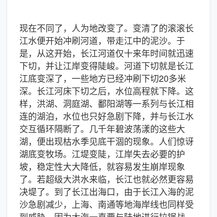
现在不同了，人为地改变了。变清了的滚滚长
江水便开始冲刷河道，带走江中的泥沙。于
是，从这开始，长江河道仅十来年时间就迅速
下切，并让江岸变得陡峻。河道下切就是长江
江底变深了，一些地方已经冲刷下切20多米
深。长江河床下切之后，水位高程就下降。这
样，洪湖、洞庭湖、鄱阳湖等一系列与长江相
连的湖泊，水位也只好急剧下降，并与长江水
交互循环隔断了。几千年碧波荡漾的这些大
湖，便出现枯水季见底干涸的现象。人们惊讶
湖底变牧场。江堤变陡，江岸失去必要的护
坡，稳定性大大降低，就容易发生崩岸现象
了。若超级大洪水来临，长江也就必然更容易
决堤了。到了长江出海口，由于长江入海的泥
沙急剧减少，上海、南通等地海岸线也同样受
到威胁。因为大海一直要与陆地进行拉锯战。