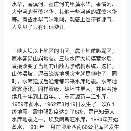
水华，香溪河、童庄河的甲藻水华，香溪河、
大宁河的蓝藻水华，其他一些河道的绿藻水华
等。有些水华气味难闻，观感上也带有邪气，
人畜见了只有远远避开。
三峡大坝以上地区的山区，属于地质脆弱区，
原本容易山崩地裂。三峡水库大规模蓄水后，
直接改变了当地的山陵力学结构系统，这样，
山体滑坡、泥石流等地质灾害就更频密了。同
时，水库建成后通常都带来水库地震。水库地
震震源浅，同样震级，破坏性更大，并且会持
续几十年到上百年。广东河源新丰江水库，
1959年蓄水，1962年3月19日发生了一次6.4
级地震，震中强烈度达到了8级，是已知最大
水库地震之一。埃及阿斯旺水库，1964年开始
蓄水，1981年11月在坝址西南60公里库区发生