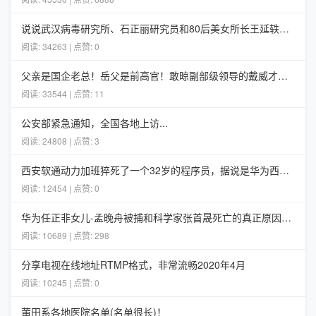
说说武汉病毒研究所、石正丽研究员和80后美女所长王延轶的一些事
阅读: 34263 | 点赞: 0
父亲是国企老总！岳父是前高官！敢晾副部级领导的戴威才不担心ofo
阅读: 33544 | 点赞: 11
公安部紧急通知，全国各地上访...
阅读: 24808 | 点赞: 3
西安软通动力加班猝死了一个32岁的程序员，据说是华为西安5G项目组的
阅读: 12454 | 点赞: 0
华为任正非女儿-孟晚舟被捕和科学家张首晟死亡的真正原因分析
阅读: 10689 | 点赞: 298
分享电视在线地址RTMP格式，非常流畅2020年4月
阅读: 10245 | 点赞: 0
莆田系各地医院名单(名单很长)！