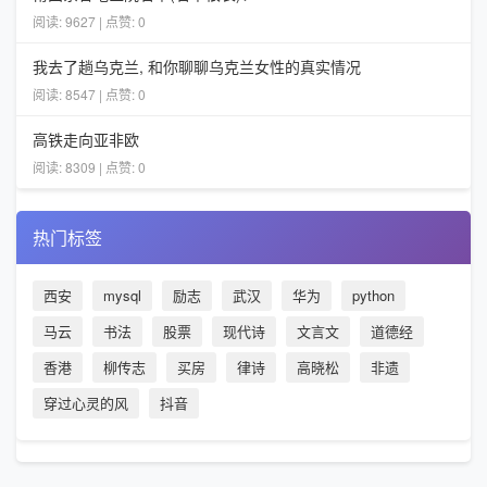
阅读: 9627 | 点赞: 0
我去了趟乌克兰, 和你聊聊乌克兰女性的真实情况
阅读: 8547 | 点赞: 0
高铁走向亚非欧
阅读: 8309 | 点赞: 0
热门标签
西安
mysql
励志
武汉
华为
python
马云
书法
股票
现代诗
文言文
道德经
香港
柳传志
买房
律诗
高晓松
非遗
穿过心灵的风
抖音