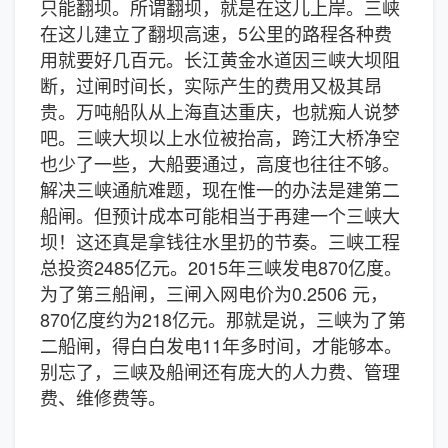
只能翻坝。所谓翻坝，就是在这儿上岸。三峡
在这儿建立了翻坝高速，5公里的路程各种费
用就要好几百元。长江黄金水道因三峡大坝阻
断，过闸时间长，实际产生的费用又极其昂
贵。万吨船队从上海直达重庆，也就痴人说梦
吧。三峡大坝以上水位被抬高，跨江大桥净空
也少了一些，大船要通过，高度也往往不够。
解决三峡通航难题，现在惟一的办法是建第二
船闸。但预计成本可能相当于再建一个三峡大
坝！这还真是拿钱往水里扔的节奏。三峡工程
总投资2485亿元。2015年三峡发电870亿度。
为了第三船闸，三闸入网电价为0.2506 元，
870亿度约为218亿元。那就是说，三峡为了第
二船闸，得白白发电11年多时间，才能够本。
别忘了，三峡及船闸还有庞大的人力费、管理
费、维修费等。