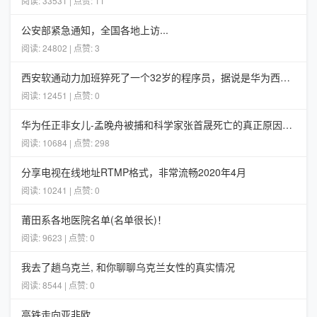
阅读: 33531 | 点赞: 11
公安部紧急通知，全国各地上访...
阅读: 24802 | 点赞: 3
西安软通动力加班猝死了一个32岁的程序员，据说是华为西安5G项目组的
阅读: 12451 | 点赞: 0
华为任正非女儿-孟晚舟被捕和科学家张首晟死亡的真正原因分析
阅读: 10684 | 点赞: 298
分享电视在线地址RTMP格式，非常流畅2020年4月
阅读: 10241 | 点赞: 0
莆田系各地医院名单(名单很长)！
阅读: 9623 | 点赞: 0
我去了趟乌克兰, 和你聊聊乌克兰女性的真实情况
阅读: 8544 | 点赞: 0
高铁走向亚非欧