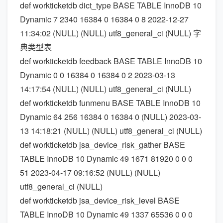
def workticketdb dict_type BASE TABLE InnoDB 10
Dynamic 7 2340 16384 0 16384 0 8 2022-12-27
11:34:02 (NULL) (NULL) utf8_general_ci (NULL) 字
典类型表
def workticketdb feedback BASE TABLE InnoDB 10
Dynamic 0 0 16384 0 16384 0 2 2023-03-13
14:17:54 (NULL) (NULL) utf8_general_ci (NULL)
def workticketdb funmenu BASE TABLE InnoDB 10
Dynamic 64 256 16384 0 16384 0 (NULL) 2023-03-
13 14:18:21 (NULL) (NULL) utf8_general_ci (NULL)
def workticketdb jsa_device_risk_gather BASE
TABLE InnoDB 10 Dynamic 49 1671 81920 0 0 0
51 2023-04-17 09:16:52 (NULL) (NULL)
utf8_general_ci (NULL)
def workticketdb jsa_device_risk_level BASE
TABLE InnoDB 10 Dynamic 49 1337 65536 0 0 0