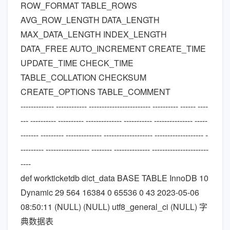
ROW_FORMAT TABLE_ROWS
AVG_ROW_LENGTH DATA_LENGTH
MAX_DATA_LENGTH INDEX_LENGTH
DATA_FREE AUTO_INCREMENT CREATE_TIME
UPDATE_TIME CHECK_TIME
TABLE_COLLATION CHECKSUM
CREATE_OPTIONS TABLE_COMMENT
------------- ------------ ------------------------ ---------- ------ ----
--- ---------- ---------- -------------- ----------- --------------- -----
------- --------- -------------- ------------------- ------------------- -
--------- ----------------- -------- -------------- ----------------------
----
def workticketdb dict_data BASE TABLE InnoDB 10
Dynamic 29 564 16384 0 65536 0 43 2023-05-06
08:50:11 (NULL) (NULL) utf8_general_ci (NULL) 字
典数据表