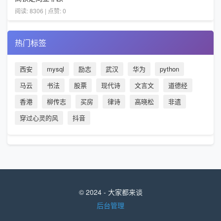
阅读: 8306 | 点赞: 0
热门标签
西安
mysql
励志
武汉
华为
python
马云
书法
股票
现代诗
文言文
道德经
香港
柳传志
买房
律诗
高晓松
非遗
穿过心灵的风
抖音
© 2024 - 大家都来谈
后台管理