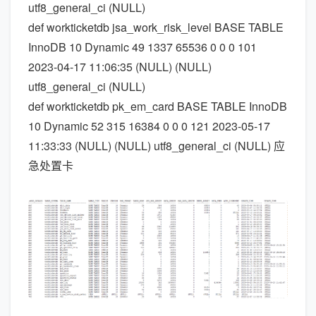
utf8_general_ci (NULL)
def workticketdb jsa_work_risk_level BASE TABLE
InnoDB 10 Dynamic 49 1337 65536 0 0 0 101
2023-04-17 11:06:35 (NULL) (NULL)
utf8_general_ci (NULL)
def workticketdb pk_em_card BASE TABLE InnoDB
10 Dynamic 52 315 16384 0 0 0 121 2023-05-17
11:33:33 (NULL) (NULL) utf8_general_ci (NULL) 应
急处置卡