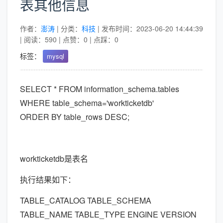
表其他信息
作者：
澎涛
| 分类：
科技
| 发布时间：2023-06-20 14:44:39
| 阅读：590 | 点赞：0 | 点踩：0
标签：
mysql
SELECT * FROM information_schema.tables
WHERE table_schema='workticketdb'
ORDER BY table_rows DESC;
workticketdb是表名
执行结果如下：
TABLE_CATALOG TABLE_SCHEMA
TABLE_NAME TABLE_TYPE ENGINE VERSION