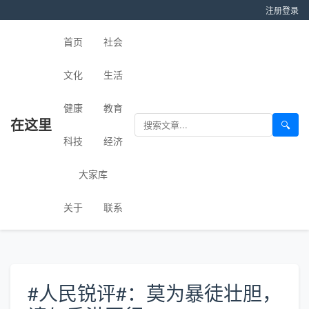
注册
登录
首页
社会
文化
生活
健康
教育
在这里
🔍
科技
经济
大家库
关于
联系
#人民锐评#：莫为暴徒壮胆，