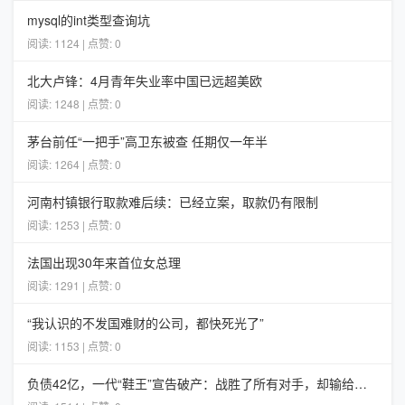
mysql的int类型查询坑
阅读: 1124 | 点赞: 0
北大卢锋：4月青年失业率中国已远超美欧
阅读: 1248 | 点赞: 0
茅台前任“一把手”高卫东被查 任期仅一年半
阅读: 1264 | 点赞: 0
河南村镇银行取款难后续：已经立案，取款仍有限制
阅读: 1253 | 点赞: 0
法国出现30年来首位女总理
阅读: 1291 | 点赞: 0
“我认识的不发国难财的公司，都快死光了”
阅读: 1153 | 点赞: 0
负债42亿，一代“鞋王”宣告破产：战胜了所有对手，却输给了时代