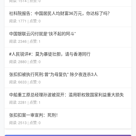
阅读: 1514 | 点赞: 0
社科院报告：中国居民人均财富36万元，你达标了吗？
阅读: 1771 | 点赞: 0
中国银联云闪付就是“扶不起的阿斗”
阅读: 2346 | 点赞: 1
#人民锐评#：莫为暴徒壮胆，请与香港同行
阅读: 2880 | 点赞: 0
张扣扣被执行死刑:曾"为母复仇" 除夕夜连杀3人
阅读: 6633 | 点赞: 0
中船重工原总经理孙波被双开：滥用职权致国家利益重大损失
阅读: 2281 | 点赞: 1
张扣扣案一审宣判：死刑！
阅读: 2513 | 点赞: 0