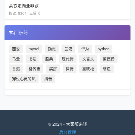
高铁走向亚非欧
阅读: 8304 | 点赞: 0
热门标签
西安
mysql
励志
武汉
华为
python
马云
书法
股票
现代诗
文言文
道德经
香港
柳传志
买房
律诗
高晓松
非遗
穿过心灵的风
抖音
© 2024 - 大家都来谈
后台管理