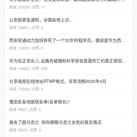
阅读: 33529 | 点赞: 11
公安部紧急通知，全国各地上访...
阅读: 24801 | 点赞: 3
西安软通动力加班猝死了一个32岁的程序员，据说是华为西安5G项目组的
阅读: 12450 | 点赞: 0
华为任正非女儿-孟晚舟被捕和科学家张首晟死亡的真正原因分析
阅读: 10682 | 点赞: 298
分享电视在线地址RTMP格式，非常流畅2020年4月
阅读: 10240 | 点赞: 0
莆田系各地医院名单(名单很长)！
阅读: 9622 | 点赞: 0
我去了趟乌克兰, 和你聊聊乌克兰女性的真实情况
阅读: 8543 | 点赞: 0