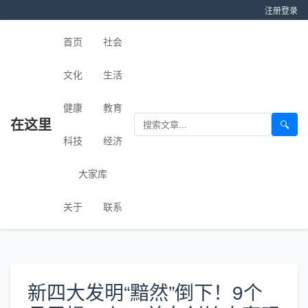
注册
登录
首页
社会
文化
生活
健康
教育
在这里
🔍
科技
经济
大家库
关于
联系
新四大发明“黯然”倒下！9个