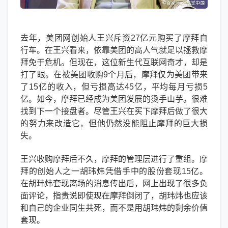
去年，美团网创始人王兴斥资27亿元购买了摩拜自
行车。在王兴看来，依靠美团的高人气就足以拯救摩
拜免于危机。但现在，这位新生代互联网奇才，却是
打了眼。在被美团收购9个月后，摩拜仅为美团带来
了15亿的收入，但亏损高达45亿，平均每月亏损5
亿。如今，摩拜已经成为美团发展的烫手山芋。很难
找到下一个接盘者。尽管王兴在买下摩拜后做了很大
的努力来改造它，但他仍然没能阻止摩拜的巨大损
失。
王兴收购摩拜后不久，摩拜的管理层进行了重组。摩
拜的创始人之一胡玮炜凭借手中的股份套现15亿。
在胡玮炜套现离场的消息传出后，网上出现了很多负
面评论，指责说即使现在摩拜倒闭了，胡玮炜也应该
和自己的企业同生共死，而不是用胡玮炜的剩余价值
套现。