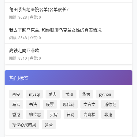
莆田系各地医院名单(名单很长)！
阅读: 9628 | 点赞: 0
我去了趟乌克兰, 和你聊聊乌克兰女性的真实情况
阅读: 8548 | 点赞: 0
高铁走向亚非欧
阅读: 8310 | 点赞: 0
热门标签
西安
mysql
励志
武汉
华为
python
马云
书法
股票
现代诗
文言文
道德经
香港
柳传志
买房
律诗
高晓松
非遗
穿过心灵的风
抖音