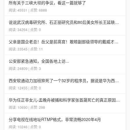
所有关于三峡大坝的争议，看这一篇就够了
阅读: 45531 | 点赞: 6888
说说武汉病毒研究所、石正丽研究员和80后美女所长王延轶的一些事
阅读: 34264 | 点赞: 0
父亲是国企老总！岳父是前高官！敢晾副部级领导的戴威才不担心ofo
阅读: 33545 | 点赞: 11
公安部紧急通知，全国各地上访...
阅读: 24809 | 点赞: 3
西安软通动力加班猝死了一个32岁的程序员，据说是华为西安5G项目组的
阅读: 12455 | 点赞: 0
华为任正非女儿-孟晚舟被捕和科学家张首晟死亡的真正原因分析
阅读: 10690 | 点赞: 298
分享电视在线地址RTMP格式，非常流畅2020年4月
阅读: 10246 | 点赞: 0