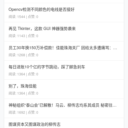
Opencv检测不同颜色的电线是否接好
阅读: 1544 | 点赞: 0
再见 Tkinter，这款 GUI 神器强势袭来
阅读: 1143 | 点赞: 0
员工30年换150万补偿款！佳能珠海关厂 因给太多遭痛骂：恶意拉高赔偿标准
阅读: 1268 | 点赞: 0
每日进账10个亿的字节跳动，踩了脚急刹车
阅读: 1364 | 点赞: 0
别了，珠海佳能
阅读: 1364 | 点赞: 0
神秘组织“泰山会”已解散！马云、柳传志均系其成员 秘密往事揭秘
阅读: 1692 | 点赞: 0
图谋资本又图谋政治的柳传志