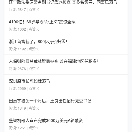
辽宁政法委原常务副书记孟冰被查 其多名领导、同事已落马
阅读: 5847 | 点赞: 0
4100亿！69岁华裔“孙正义”震惊全球
阅读: 1002 | 点赞: 0
浙江首富栽了，800亿身价归零！
阅读: 1192 | 点赞: 0
人保财险原总裁林智勇被查 曾在福建地区任职多年
阅读: 2676 | 点赞: 0
深圳原市长陈如桂落马
阅读: 2969 | 点赞: 0
田惠宇被免一个月后，王良出任招行党委书记
阅读: 1349 | 点赞: 0
鉴智机器人宣布完成3000万美元A轮融资
阅读: 1251 | 点赞: 0