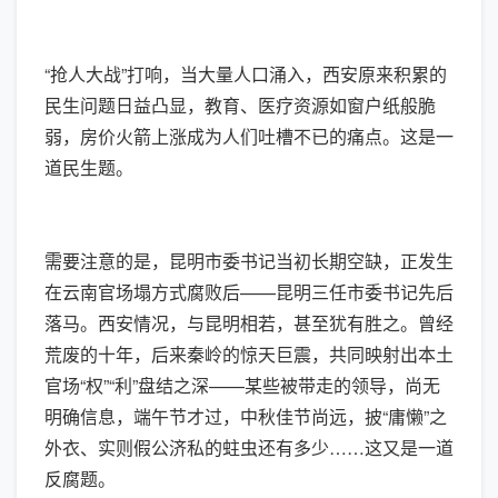
“抢人大战”打响，当大量人口涌入，西安原来积累的
民生问题日益凸显，教育、医疗资源如窗户纸般脆
弱，房价火箭上涨成为人们吐槽不已的痛点。这是一
道民生题。
需要注意的是，昆明市委书记当初长期空缺，正发生
在云南官场塌方式腐败后——昆明三任市委书记先后
落马。西安情况，与昆明相若，甚至犹有胜之。曾经
荒废的十年，后来秦岭的惊天巨震，共同映射出本土
官场“权”“利”盘结之深——某些被带走的领导，尚无
明确信息，端午节才过，中秋佳节尚远，披“庸懒”之
外衣、实则假公济私的蛀虫还有多少……这又是一道
反腐题。