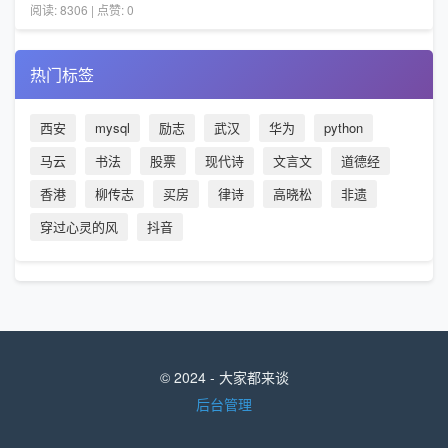
阅读: 8306 | 点赞: 0
热门标签
西安
mysql
励志
武汉
华为
python
马云
书法
股票
现代诗
文言文
道德经
香港
柳传志
买房
律诗
高晓松
非遗
穿过心灵的风
抖音
© 2024 - 大家都来谈
后台管理