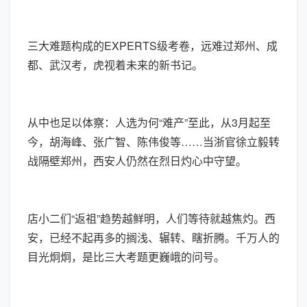
三大难题构成的EXPERTS级考卷，远难过郑州、成
都、武汉考，虎视着未来的新书记。
从中也足以体察：人选为何“难产”至此，从3月起至
今，胡海峰、张广智、陈伟俊等……当浙官徐立毅转
战隔壁郑州，西安人仍然在烈日灼心中守望。
店小二们“返祖”趋势越鲜明，人们等待就越焦灼。西
安，已经不起再多的搁浅、辗转、瞎折腾。千万人的
目光炯炯，是比三大考题更巍峨的问号。