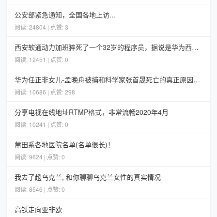
公安部紧急通知，全国各地上访...
阅读: 24804 | 点赞: 3
西安软通动力加班猝死了一个32岁的程序员，据说是华为西安5G项目组的
阅读: 12451 | 点赞: 0
华为任正非女儿-孟晚舟被捕和科学家张首晟死亡的真正原因分析
阅读: 10686 | 点赞: 298
分享电视在线地址RTMP格式，非常流畅2020年4月
阅读: 10241 | 点赞: 0
莆田系各地医院名单(名单很长)！
阅读: 9624 | 点赞: 0
我去了趟乌克兰, 和你聊聊乌克兰女性的真实情况
阅读: 8546 | 点赞: 0
高铁走向亚非欧