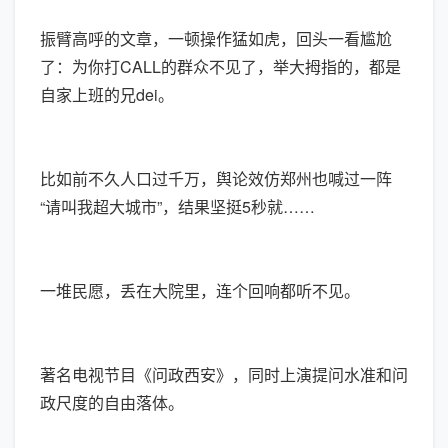
振臂高呼的文章，一顿操作猛如虎，回头一看尴尬
了：为你打CALL的群众不见了，举大拇指的，都是
自家上班的兄dei。
比如前不久人口过千万，舆论效仿郑州也喊过一阵
“请叫我超大城市”，结果坚挺5秒就……
一堆民愿，丢在大院里，连个回响都听不见。
著名电视节目《问政西安》，同时上演提问水准和问
政尺度的自由落体。