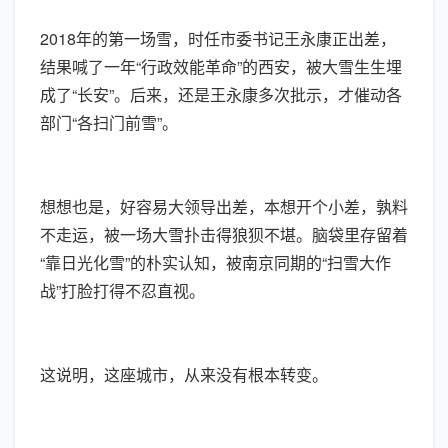
2018年的第一场雪，时任市委书记王永康正出差，
结果喊了一年“行政效能革命”的西安，被大雪生生埋
成了“长安”。后来，还是王永康多次批示，才催动各
部门“各扫门前雪”。
想想也是，好容易大领导出差，本想开个小差，孰料
不走运，被一场大雪扑击得狼狈不堪。脑袋里存留着
“靠日光化雪”的朴实认知，被南京同期的“扫雪大作
战”打脸打得不忍直视。
这说明，这座城市，从来没有根本转变。