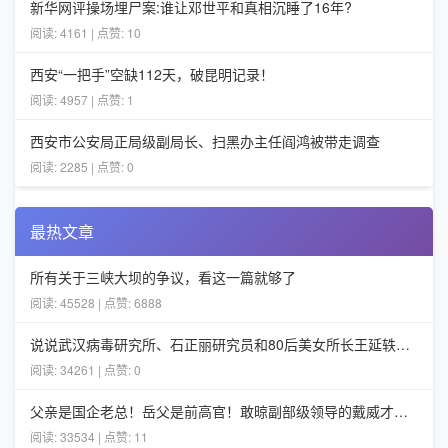
新华网评操场埋尸案:谁让邓世平和真相沉睡了16年?
阅读: 4161 | 点赞: 10
西安“一把手”空缺112天，破昆明记录！
阅读: 4957 | 点赞: 1
西安市公安局正局级副局长、扫黑办主任阎鸿被带走调查
阅读: 2285 | 点赞: 0
最热文章
所有关于三峡大坝的争议，看这一篇就够了
阅读: 45528 | 点赞: 6888
说说武汉病毒研究所、石正丽研究员和80后美女所长王延轶的一些事
阅读: 34261 | 点赞: 0
父亲是国企老总！岳父是前高官！敢晾副部级领导的戴威才不担心ofo
阅读: 33534 | 点赞: 11