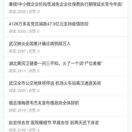
重磅!中小微企业阶段性减免企业社保费执行期限延长至今年底!
阅读: 2055 | 点赞: 0
4128万多名党员捐款47.3亿元支持疫情防控
阅读: 2003 | 点赞: 0
武汉肺炎全国累计确诊病例超万人
阅读: 2287 | 点赞: 0
湖北黄冈卫健委一问三不知，火了一个词“尸位素餐”
阅读: 2411 | 点赞: 0
武汉全市公交地铁将停运 机场火车站离汉通道关闭
阅读: 2285 | 点赞: 0
俄总理梅德韦杰夫宣布俄政府全体辞职
阅读: 2010 | 点赞: 0
赵忠祥去世 医院曝细节:早晨去世 前两天还下床走
阅读: 2106 | 点赞: 0