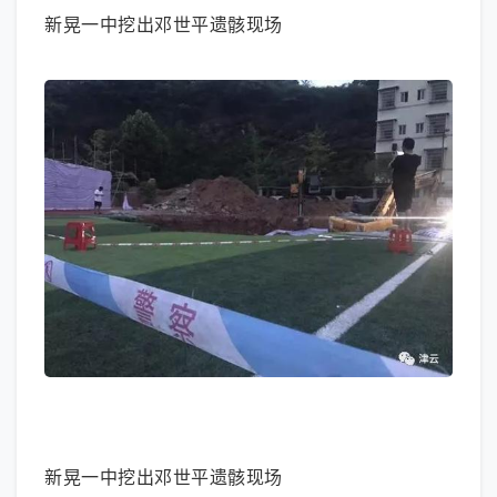
新晃一中挖出邓世平遗骸现场
大图模式
新晃一中挖出邓世平遗骸现场