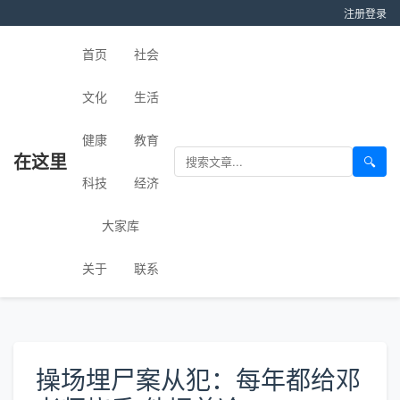
注册
登录
首页
社会
文化
生活
健康
教育
在这里
🔍
科技
经济
大家库
关于
联系
操场埋尸案从犯：每年都给邓