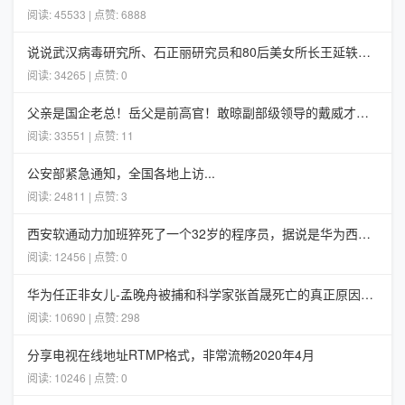
阅读: 45533 | 点赞: 6888
说说武汉病毒研究所、石正丽研究员和80后美女所长王延轶的一些事
阅读: 34265 | 点赞: 0
父亲是国企老总！岳父是前高官！敢晾副部级领导的戴威才不担心ofo
阅读: 33551 | 点赞: 11
公安部紧急通知，全国各地上访...
阅读: 24811 | 点赞: 3
西安软通动力加班猝死了一个32岁的程序员，据说是华为西安5G项目组的
阅读: 12456 | 点赞: 0
华为任正非女儿-孟晚舟被捕和科学家张首晟死亡的真正原因分析
阅读: 10690 | 点赞: 298
分享电视在线地址RTMP格式，非常流畅2020年4月
阅读: 10246 | 点赞: 0