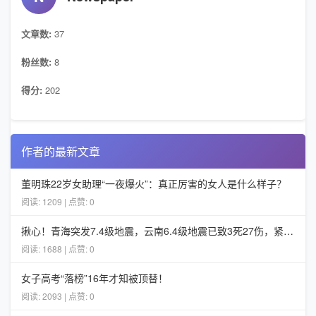
文章数:
37
粉丝数:
8
得分:
202
作者的最新文章
董明珠22岁女助理“一夜爆火”：真正厉害的女人是什么样子？
阅读: 1209 | 点赞: 0
揪心！青海突发7.4级地震，云南6.4级地震已致3死27伤，紧急救援火速推进
阅读: 1688 | 点赞: 0
女子高考“落榜”16年才知被顶替！
阅读: 2093 | 点赞: 0