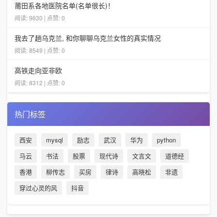
莆田系各地医院名单(名单很长)！
阅读: 9630 | 点赞: 0
我去了趟乌克兰, 和你聊聊乌克兰女性的真实情况
阅读: 8549 | 点赞: 0
高铁走向亚非欧
阅读: 8312 | 点赞: 0
热门标签
西安
mysql
励志
武汉
华为
python
马云
书法
股票
现代诗
文言文
道德经
香港
柳传志
买房
律诗
高晓松
非遗
穿过心灵的风
抖音